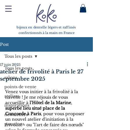
bijoux en dentelle légers et raffinés
confectionnés à la main en France
Post
Tous les posts
17 juin 2025
Tous les posts
atelier de frivolité à Paris le 27
salons
septembre 2025
points de vente
Venez vous initier à la frivolité à la 
ateliers
navette ! Je me réjouis de vous 
accueillir à 
l'Hôtel de la Marine
, 
inspirations
superbe lieu situé place de la 
Concorde à Paris
, pour vous proposer 
newsletters
un nouvel atelier d'initiation à la 
parutions
frivolité - ou "l'art de faire des nœuds" 