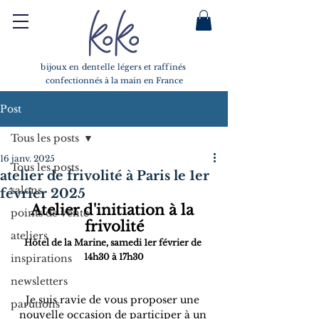
bijoux en dentelle légers et raffinés
confectionnés à la main en France
Post
Tous les posts
16 janv. 2025
Tous les posts
atelier de frivolité à Paris le 1er
salons
février 2025
Atelier d'initiation à la 
points de vente
frivolité
ateliers
Hôtel de la Marine, samedi 1er février de 
14h30 à 17h30
inspirations
newsletters
Je suis ravie de vous proposer une 
parutions
nouvelle occasion de participer à un 