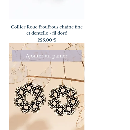
Collier Roue froufrous chaine fine
et dentelle - fil doré
Prix
225,00 €
Ajouter au panier