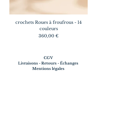
crochets Roues à froufrous - 14
couleurs
Prix
360,00 €
CGV
Livraisons - Retours - Échanges
Mentions légales
CONTACT
contactkoko.bijouxdentelle@gmail.com
06 10 38 39 89
SUIVEZ-MOI