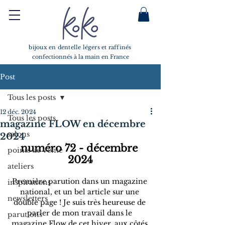
bijoux en dentelle légers et raffinés
confectionnés à la main en France
Post
Tous les posts
12 déc. 2024
Tous les posts
magazine FLOW en décembre
salons
2024
numéro 72 - décembre 
points de vente
2024
ateliers
Première parution dans un magazine 
inspirations
national, et un bel article sur une 
newsletters
double page ! Je suis très heureuse de 
parler de mon travail dans le 
parutions
magazine Flow de cet hiver, aux côtés 